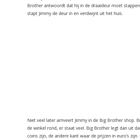
Brother antwoordt dat hij in de draaideur moet stappe
stapt Jimmy de deur in en verdwijnt uit het huis.
Niet veel later arriveert Jimmy in de Big Brother shop. 
de winkel rond, er staat veel. Big Brother legt dan uit d
coins zijn, de andere kant waar de prijzen in euro’s zij