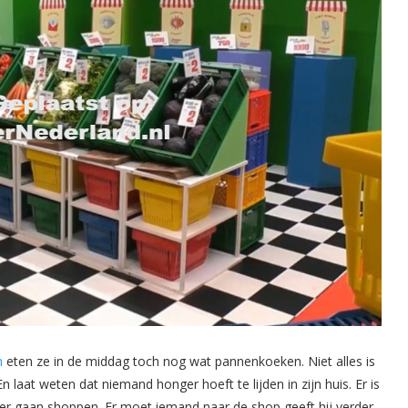
n
eten ze in de middag toch nog wat pannenkoeken. Niet alles is
laat weten dat niemand honger hoeft te lijden in zijn huis. Er is
er gaan shoppen. Er moet iemand naar de shop geeft hij verder