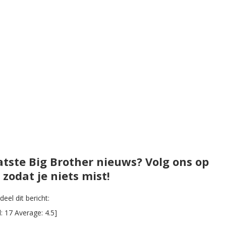
atste Big Brother nieuws? Volg ons op
zodat je niets mist!
eel dit bericht:
l:
17
Average:
4.5
]