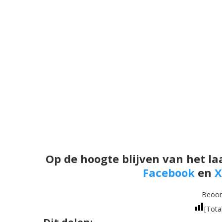
Op de hoogte blijven van het la
Facebook
en
X
Beoord
[Tota