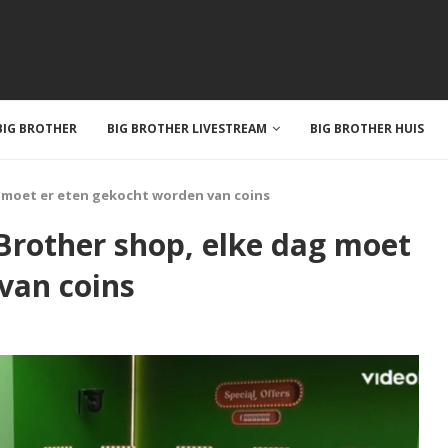
IG BROTHER
BIG BROTHER LIVESTREAM
BIG BROTHER HUIS
g moet er eten gekocht worden van coins
Brother shop, elke dag moet
van coins