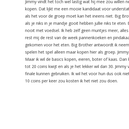
Jimmy vindt het toch wel lastig wat hij mee zou wille
kopen. Dat lijkt me een mooie kandidaat voor understa
als het voor de groep moet kan het ineens niet. Big Brot
als je niks in je mandje gooit hebben jullie niks te ete
nooit met voedsel. Ik heb zelf geen muntjes meer, alles 
rest mij de rest van de week pannenkoeken en pindakaas.
gekomen voor het eten. Big Brother antwoordt ik neem a
spelen het spel alleen maar kopen hier als groep. Jimmy v
Maar ik wil de basics kopen, eieren, boter of kaas. Da
tot 20 coins kwijt en als je het lekker wil dan 30. Jimmy
finale kunnen gebruiken. Ik wil het voor hun dus ook n
10 coins per keer zou kosten ik het niet zou doen.