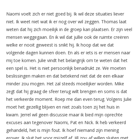
Naomi voelt zich er niet goed bij. Ik wil deze situaties liever
niet. Ik weet niet wat ik er nog over wil zeggen. Thomas laat
weten dat hij zich moeilijk in de groep kan plaatsen. Er zijn veel
mensen weggegaan. En ik wil dat jullie ook de ruimte creëren
welke er nooit geweest is snikt hij. Ik hoop dat we dat
volgende dagen kunnen doen. En als er iets is er mensen naar
mij toe komen. Julie vindt het belangrijk om te weten dat het
een spel is. Het is niet persoonlijk benadrukt ze. We moeten
beslissingen maken en dat betekend niet dat de een elkaar
minder zou mogen. Het zal steeds moeilijker worden. Mike
zegt dat hij graag de sfeer terug wilt brengen en soms is dat
het verkeerde moment. Roep me dan even terug. Volgens Julie
moet het gezellig blijven en niet zoals toen zij het huis in
kwam. Jerrel wil geen discussie maar ik bied mijn oprechte
excuses aan tegenover Naomi, Pat en Nick. Ik heb verkeerd
gehandeld, het is mijn fout. Ik hoef niemand zijn mening
erover. Ik sluit het voor mijzelf af. Jill zou af willen sluiten met