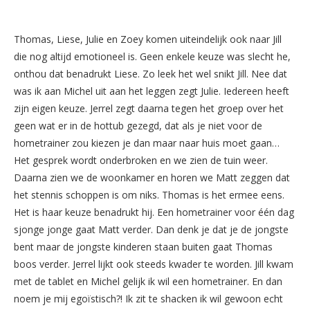
Thomas, Liese, Julie en Zoey komen uiteindelijk ook naar Jill
die nog altijd emotioneel is. Geen enkele keuze was slecht he,
onthou dat benadrukt Liese. Zo leek het wel snikt Jill. Nee dat
was ik aan Michel uit aan het leggen zegt Julie. Iedereen heeft
zijn eigen keuze. Jerrel zegt daarna tegen het groep over het
geen wat er in de hottub gezegd, dat als je niet voor de
hometrainer zou kiezen je dan maar naar huis moet gaan…
Het gesprek wordt onderbroken en we zien de tuin weer.
Daarna zien we de woonkamer en horen we Matt zeggen dat
het stennis schoppen is om niks. Thomas is het ermee eens.
Het is haar keuze benadrukt hij. Een hometrainer voor één dag
sjonge jonge gaat Matt verder. Dan denk je dat je de jongste
bent maar de jongste kinderen staan buiten gaat Thomas
boos verder. Jerrel lijkt ook steeds kwader te worden. Jill kwam
met de tablet en Michel gelijk ik wil een hometrainer. En dan
noem je mij egoïstisch?! Ik zit te shacken ik wil gewoon echt