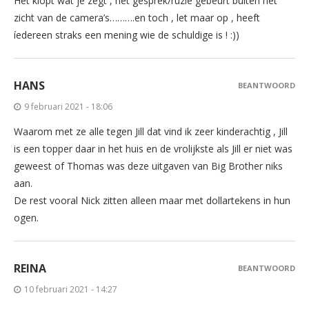
Het klopt wat je zegt , het gesprek/ruzie gebeurt buiten het
zicht van de camera’s……….en toch , let maar op , heeft
íedereen straks een mening wie de schuldige is ! :))
HANS
BEANTWOORD
9 februari 2021 - 18:06
Waarom met ze alle tegen Jill dat vind ik zeer kinderachtig , Jill
is een topper daar in het huis en de vrolijkste als Jill er niet was
geweest of Thomas was deze uitgaven van Big Brother niks
aan.
De rest vooral Nick zitten alleen maar met dollartekens in hun
ogen.
REINA
BEANTWOORD
10 februari 2021 - 14:27