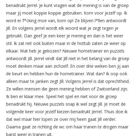
benadrukt Jerrel. Je kunt vragen wat de mening is van de groep
maar jij moet koppie koppie gebruiken. Kom voor jezelf op. Ik
word er f*cking moe van, kom op! Ze blijven l*llen antwoordt
Jill. En volgens Jerrel wordt elk woord wat je zegt tegen je
gebruikt. Dan geef je een keer je mening en dan is het weer
stil. Ik zat net ook buiten maar in de hottub zaten ze weer op
elkaar. Wat heb je gekozen? Nieuwe hometrainer en puzzels
antwoordt Jill. Jerrel vindt dat Jill niet in het belang van de groep
moet denken maar aan zichzelf. En over drie weken ben jij aan
de beurt en hebben hun de hometrainer. Wat dan? Ik oop ook
alleen maar te janken zegt Jill. Volgens Jerrel is dat oprechtheid.
Ze willen mensen die geen mening hebben of Zwitserland zijn.
Ik ben er klaar mee. Speel het spel en niet voor de groep
benadrukt hij. Nieuwe puzzels snap ik wel zegt Jill. Je moet de
volgende keer voor jezelf kiezen benadrukt Jerrel. Thuis doe ik
dat wel maar hier lopen ze over mij heen gaat Jill verder.
Daarna gaat ze richting de wc om haar tranen te drogen maar
barst weer in tranen uit.