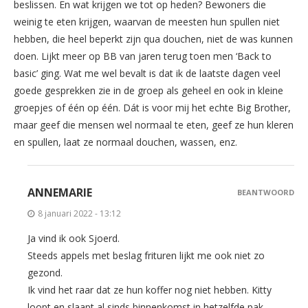
beslissen. En wat krijgen we tot op heden? Bewoners die
weinig te eten krijgen, waarvan de meesten hun spullen niet
hebben, die heel beperkt zijn qua douchen, niet de was kunnen
doen. Lijkt meer op BB van jaren terug toen men ‘Back to
basic’ ging. Wat me wel bevalt is dat ik de laatste dagen veel
goede gesprekken zie in de groep als geheel en ook in kleine
groepjes of één op één. Dát is voor mij het echte Big Brother,
maar geef die mensen wel normaal te eten, geef ze hun kleren
en spullen, laat ze normaal douchen, wassen, enz.
ANNEMARIE
BEANTWOORD
8 januari 2022 - 13:12
Ja vind ik ook Sjoerd.
Steeds appels met beslag frituren lijkt me ook niet zo
gezond.
Ik vind het raar dat ze hun koffer nog niet hebben. Kitty
loopt en slaapt al sinds binnenkomst in hetzelfde pak.