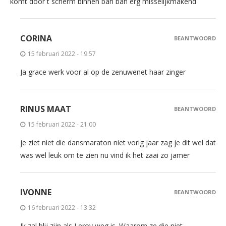
komt door t scherm binnen bah bah erg misselijkmakend
CORINA
BEANTWOORD
15 februari 2022 - 19:57
Ja grace werk voor al op de zenuwenet haar zinger
RINUS MAAT
BEANTWOORD
15 februari 2022 - 21:00
je ziet niet die dansmaraton niet vorig jaar zag je dit wel dat
was wel leuk om te zien nu vind ik het zaai zo jamer
IVONNE
BEANTWOORD
16 februari 2022 - 13:32
Ik zal blij zijn als Leroy weg is. Waarom ze die niet