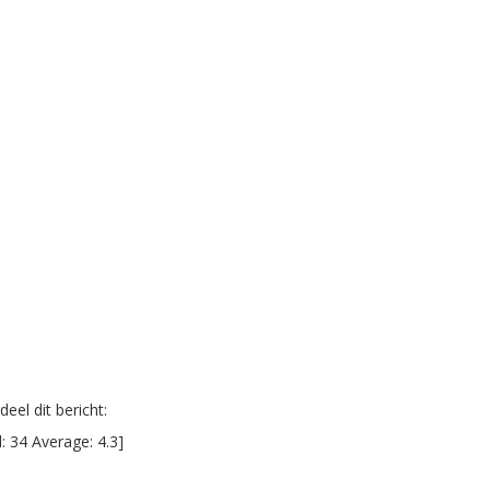
eel dit bericht:
l:
34
Average:
4.3
]