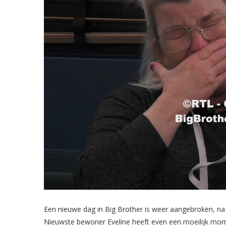
Een nieuwe dag in Big Brother is weer aangebroken, na 
Nieuwste bewoner Eveline heeft even een moeilijk mome