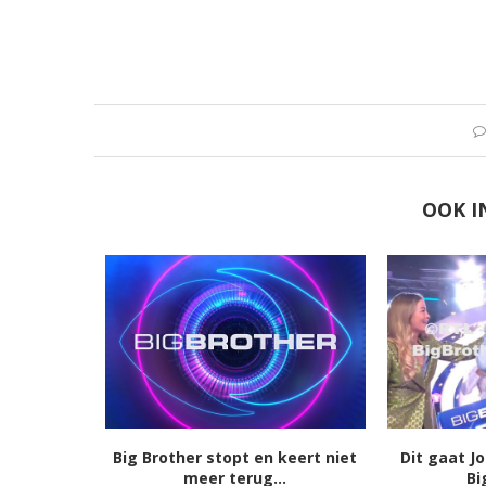
OOK I
Big Brother stopt en keert niet
Dit gaat J
meer terug...
Bi