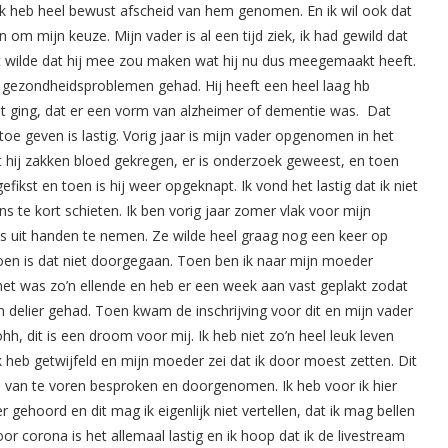
ik heb heel bewust afscheid van hem genomen. En ik wil ook dat
en om mijn keuze. Mijn vader is al een tijd ziek, ik had gewild dat
iet wilde dat hij mee zou maken wat hij nu dus meegemaakt heeft.
de gezondheidsproblemen gehad. Hij heeft een heel laag hb
uit ging, dat er een vorm van alzheimer of dementie was. Dat
toe geven is lastig. Vorig jaar is mijn vader opgenomen in het
t hij zakken bloed gekregen, er is onderzoek geweest, en toen
efikst en toen is hij weer opgeknapt. Ik vond het lastig dat ik niet
 te kort schieten. Ik ben vorig jaar zomer vlak voor mijn
es uit handen te nemen. Ze wilde heel graag nog een keer op
en is dat niet doorgegaan. Toen ben ik naar mijn moeder
het was zo’n ellende en heb er een week aan vast geplakt zodat
 delier gehad. Toen kwam de inschrijving voor dit en mijn vader
, dit is een droom voor mij. Ik heb niet zo’n heel leuk leven
Ik heb getwijfeld en mijn moeder zei dat ik door moest zetten. Dit
aal van te voren besproken en doorgenomen. Ik heb voor ik hier
gehoord en dit mag ik eigenlijk niet vertellen, dat ik mag bellen
r corona is het allemaal lastig en ik hoop dat ik de livestream