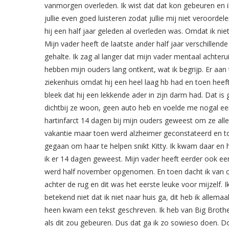
vanmorgen overleden. Ik wist dat dat kon gebeuren en 
jullie even goed luisteren zodat jullie mij niet veroordel
hij een half jaar geleden al overleden was. Omdat ik n
Mijn vader heeft de laatste ander half jaar verschillen
gehalte. Ik zag al langer dat mijn vader mentaal achter
hebben mijn ouders lang ontkent, wat ik begrijp. Er aan 
ziekenhuis omdat hij een heel laag hb had en toen heef
bleek dat hij een lekkende ader in zijn darm had. Dat is g
dichtbij ze woon, geen auto heb en voelde me nogal eens
hartinfarct 14 dagen bij mijn ouders geweest om ze all
vakantie maar toen werd alzheimer geconstateerd en to
gegaan om haar te helpen snikt Kitty. Ik kwam daar en 
ik er 14 dagen geweest. Mijn vader heeft eerder ook een
werd half november opgenomen. En toen dacht ik van ohh
achter de rug en dit was het eerste leuke voor mijzelf. 
betekend niet dat ik niet naar huis ga, dit heb ik allem
heen kwam een tekst geschreven. Ik heb van Big Brother 
als dit zou gebeuren. Dus dat ga ik zo sowieso doen. Doo