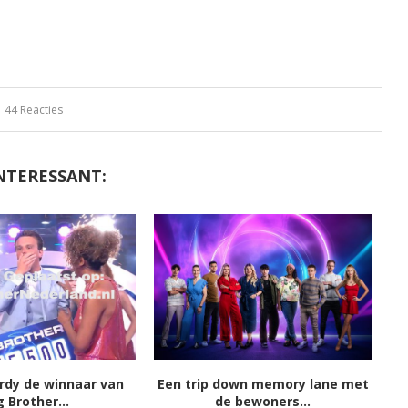
44 Reacties
NTERESSANT:
ordy de winnaar van
Een trip down memory lane met
g Brother...
de bewoners...