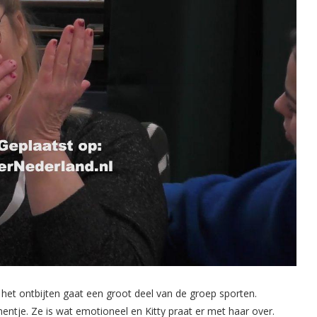
het ontbijten gaat een groot deel van de groep sporten.
ntje. Ze is wat emotioneel en Kitty praat er met haar over.