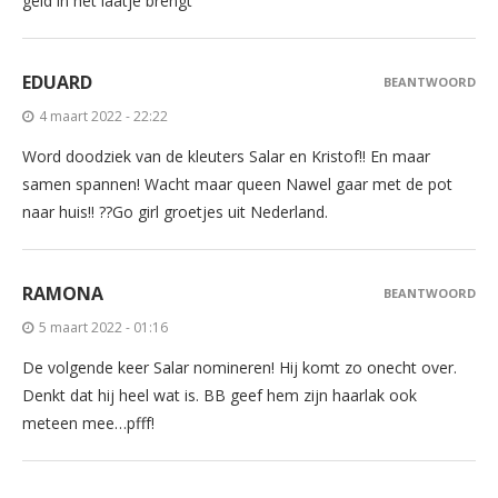
geld in het laatje brengt
EDUARD
BEANTWOORD
4 maart 2022 - 22:22
Word doodziek van de kleuters Salar en Kristof!! En maar
samen spannen! Wacht maar queen Nawel gaar met de pot
naar huis!! ??Go girl groetjes uit Nederland.
RAMONA
BEANTWOORD
5 maart 2022 - 01:16
De volgende keer Salar nomineren! Hij komt zo onecht over.
Denkt dat hij heel wat is. BB geef hem zijn haarlak ook
meteen mee…pfff!