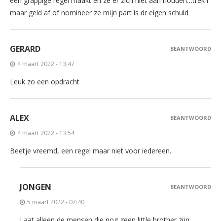
een grappige regel maakt en ze er zich niet aan houden…trek r
maar geld af of nomineer ze mijn part is dr eigen schuld
GERARD
BEANTWOORD
4 maart 2022 - 13:47
Leuk zo een opdracht
ALEX
BEANTWOORD
4 maart 2022 - 13:54
Beetje vreemd, een regel maar niet voor iedereen.
JONGEN
BEANTWOORD
5 maart 2022 - 07:40
Laat alleen de mensen die nog geen little brother zijn