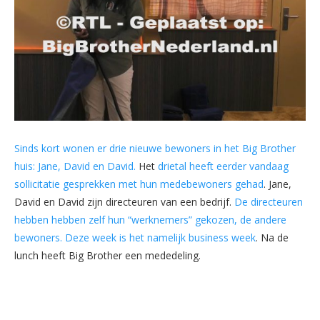
Sinds kort wonen er drie nieuwe bewoners in het Big Brother
huis: Jane, David en David.
Het
drietal heeft eerder vandaag
sollicitatie gesprekken met hun medebewoners gehad
. Jane,
David en David zijn directeuren van een bedrijf.
De directeuren
hebben hebben zelf hun “werknemers” gekozen, de andere
bewoners. Deze week is het namelijk business week
. Na de
lunch heeft Big Brother een mededeling.