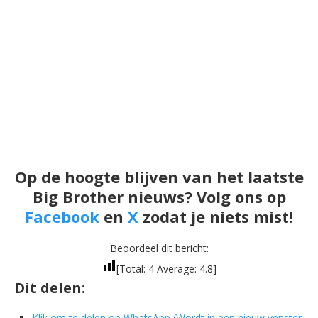
Op de hoogte blijven van het laatste
Big Brother nieuws? Volg ons op
Facebook
en
X
zodat je niets mist!
Beoordeel dit bericht:
[Total:
4
Average:
4.8
]
Dit delen:
Klik om te delen op WhatsApp (Wordt in een nieuw venster