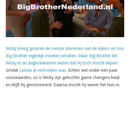
Wicky kreeg gisteren de minste stemmen van de kijkers en zou
Big Brother eigenlijk moeten verlaten. Maar Big Brother liet
Wicky in de dagboekkamer weten dat hij toch mocht blijven
omdat
Lennie al vertrokken was
. Echter wel onder een paar
voorwaarden, zo is Wicky zijn gekochte game changers kwijt
en blijft hij genomineerd. Daarna mocht hij weeer het huis in.