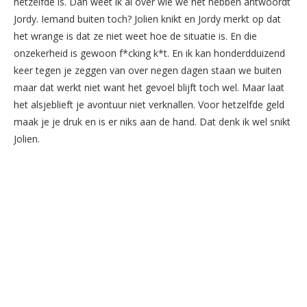
hetzelfde is. Dan weet ik al over wie we het hebben antwoordt
Jordy. Iemand buiten toch? Jolien knikt en Jordy merkt op dat
het wrange is dat ze niet weet hoe de situatie is. En die
onzekerheid is gewoon f*cking k*t. En ik kan honderdduizend
keer tegen je zeggen van over negen dagen staan we buiten
maar dat werkt niet want het gevoel blijft toch wel. Maar laat
het alsjeblieft je avontuur niet verknallen. Voor hetzelfde geld
maak je je druk en is er niks aan de hand. Dat denk ik wel snikt
Jolien.