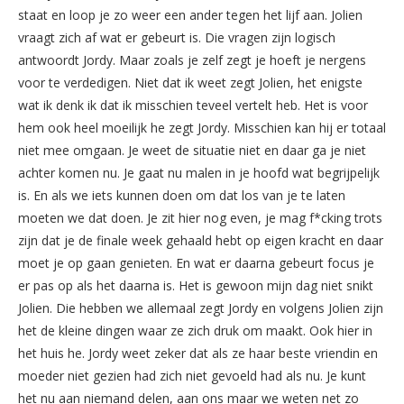
staat en loop je zo weer een ander tegen het lijf aan. Jolien
vraagt zich af wat er gebeurt is. Die vragen zijn logisch
antwoordt Jordy. Maar zoals je zelf zegt je hoeft je nergens
voor te verdedigen. Niet dat ik weet zegt Jolien, het enigste
wat ik denk ik dat ik misschien teveel vertelt heb. Het is voor
hem ook heel moeilijk he zegt Jordy. Misschien kan hij er totaal
niet mee omgaan. Je weet de situatie niet en daar ga je niet
achter komen nu. Je gaat nu malen in je hoofd wat begrijpelijk
is. En als we iets kunnen doen om dat los van je te laten
moeten we dat doen. Je zit hier nog even, je mag f*cking trots
zijn dat je de finale week gehaald hebt op eigen kracht en daar
moet je op gaan genieten. En wat er daarna gebeurt focus je
er pas op als het daarna is. Het is gewoon mijn dag niet snikt
Jolien. Die hebben we allemaal zegt Jordy en volgens Jolien zijn
het de kleine dingen waar ze zich druk om maakt. Ook hier in
het huis he. Jordy weet zeker dat als ze haar beste vriendin en
moeder niet gezien had zich niet gevoeld had als nu. Je kunt
het nu aan niemand delen, aan ons maar we weten net zo