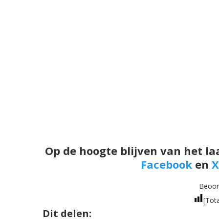
Op de hoogte blijven van het la
Facebook
en
X
Beoord
[Tot
Dit delen: