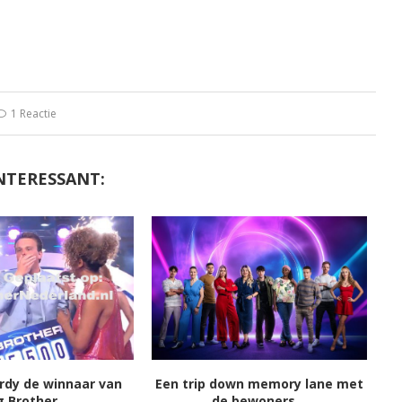
1 Reactie
NTERESSANT:
ordy de winnaar van
Een trip down memory lane met
g Brother...
de bewoners...