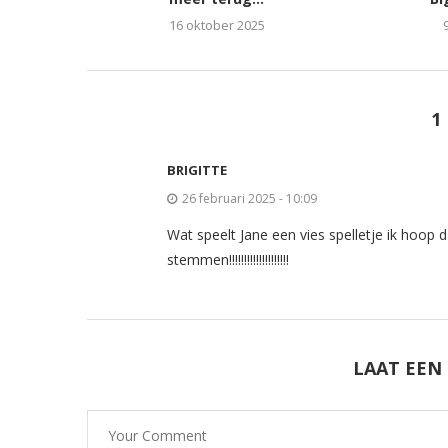
16 oktober 2025
1
BRIGITTE
26 februari 2025 - 10:09
Wat speelt Jane een vies spelletje ik hoop 
stemmen!!!!!!!!!!!!!!!!!!!!
LAAT EEN