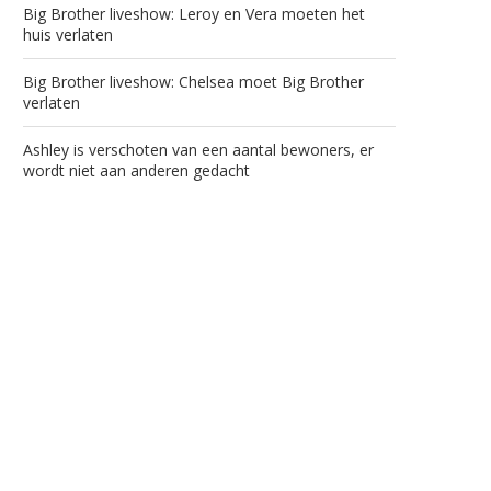
Big Brother liveshow: Leroy en Vera moeten het
huis verlaten
Big Brother liveshow: Chelsea moet Big Brother
verlaten
Ashley is verschoten van een aantal bewoners, er
wordt niet aan anderen gedacht