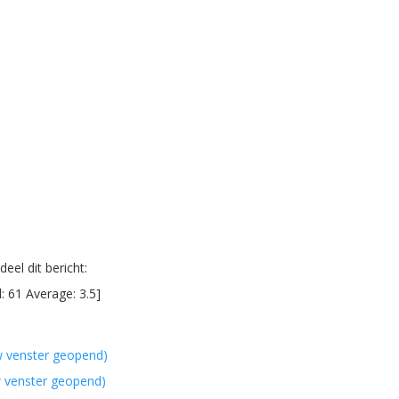
eel dit bericht:
l:
61
Average:
3.5
]
w venster geopend)
w venster geopend)