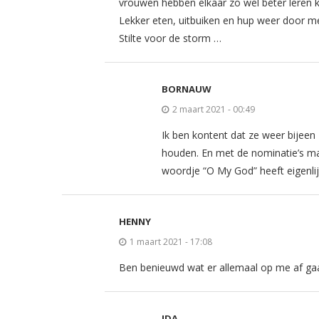
vrouwen hebben elkaar zo wel beter leren 
Lekker eten, uitbuiken en hup weer door 
Stilte voor de storm …
BORNAUW
2 maart 2021 - 00:49
Ik ben kontent dat ze weer bijeen 
houden. En met de nominatie’s mag
woordje “O My God” heeft eigenlijk
HENNY
1 maart 2021 - 17:08
Ben benieuwd wat er allemaal op me af g
IDA