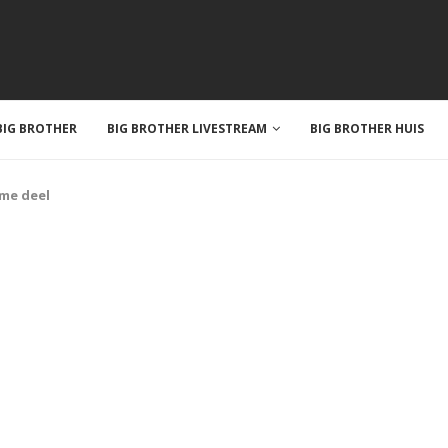
IG BROTHER
BIG BROTHER LIVESTREAM
BIG BROTHER HUIS
rme deel