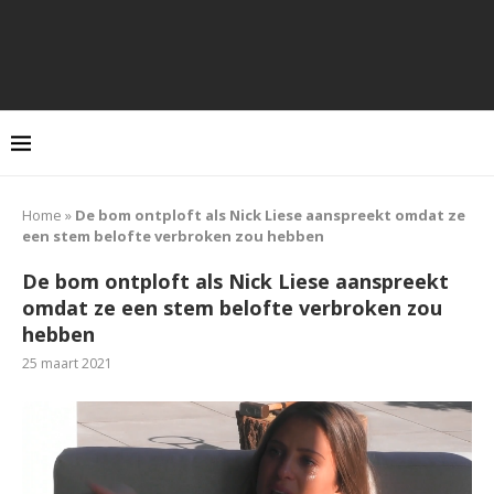
Home
»
De bom ontploft als Nick Liese aanspreekt omdat ze
een stem belofte verbroken zou hebben
De bom ontploft als Nick Liese aanspreekt
omdat ze een stem belofte verbroken zou
hebben
25 maart 2021