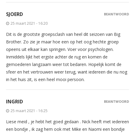
SJOERD
BEANTWOORD
25 maart 2021 - 16:20
Dit is de grootste groepsclash van heel dit seizoen van Big
Brother. Zo zie je maar hoe een op het oog hechte groep
opeens uit elkaar kan springen. Voer voor psychologen.
Inmiddels lijkt het ergste achter de rug en komen de
gemoederen langzaam weer tot bedaren. Hopelijk komt de
sfeer en het vertrouwen weer terug, want iedereen die nu nog
in het huis zit, is een heel mooi persoon.
INGRID
BEANTWOORD
25 maart 2021 - 16:25
Liese meid , je hebt het goed gedaan . Nick heeft met iedereen
een bondje , ik zag hem ook met Mike en Naomi een bondje