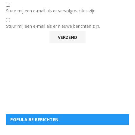
Stuur mij een e-mail als er vervolgreacties zijn.
Stuur mij een e-mail als er nieuwe berichten zijn.
POPULAIRE BERICHTEN