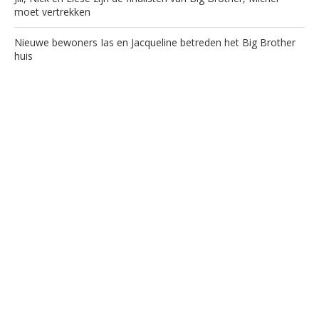
moet vertrekken
Nieuwe bewoners Ias en Jacqueline betreden het Big Brother
huis