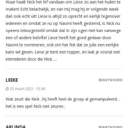
Waar haalt Nick het lef vandaan om Liese zo aan het huilen te
maken! Echt belachelijk, en van mij mag hij er volgende week
dan ook echt uit! Liese is altijd zo oprecht en eerlijk tegenover
iedereen en omdat ze nu op Naomi heeft gestemd, is Nick nu
opeens teleurgesteld omdat dat in zijn ogen niet kan vanwege
een of andere belofte! Liese heeft het goed gedaan door
Naomi te nomineren, ook om het feit dat ze Julie een eerlijke
kans wil geven. Liese je bent een topper, en laat je vooral niet
intimideren door die Nick…..
LEEKE
BEANTWOORD
25 maart 2021 - 15:46
Wat zeurt die Nick ..hij heeft heel de groep al gemanipuleerd…
het is een spel Nick niet zeuren..
ARLINDA
BEANTWOORD