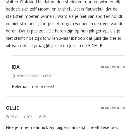
sluiten .Ook vind hij dat de drie sterksten moeten winnen. Hij
bedoelt zich zelf Naomi en Michel . Dat is flauwekul ,dat de
sterksten moeten winnen . Want als je niet van sporten houdt
en niet slim bent ,zou je niet mogen winnen in de ogen van de
heren .Dat is pas zot . De heren zijn op hun pik getrapt als je
niet stemt hoe zij dat willen .Maar ik hoop dat juist die drie er
uit gaan .Ik zie graag Jill ,Liese en Julie in de FINALE
IDA
BEANTWOORD
26 maart 2021 - 08:37
Helemaal met je eens!
OLLIE
BEANTWOORD
25 maart 2021 - 16:25
Nee je moet naar nick zijn pijpen dansen,hij heeft liese ook