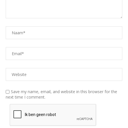
Save my name, email, and website in this browser for the
next time I comment.