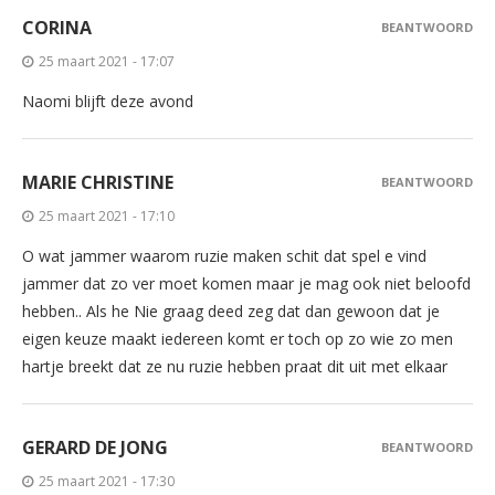
CORINA
BEANTWOORD
25 maart 2021 - 17:07
Naomi blijft deze avond
MARIE CHRISTINE
BEANTWOORD
25 maart 2021 - 17:10
O wat jammer waarom ruzie maken schit dat spel e vind
jammer dat zo ver moet komen maar je mag ook niet beloofd
hebben.. Als he Nie graag deed zeg dat dan gewoon dat je
eigen keuze maakt iedereen komt er toch op zo wie zo men
hartje breekt dat ze nu ruzie hebben praat dit uit met elkaar
GERARD DE JONG
BEANTWOORD
25 maart 2021 - 17:30