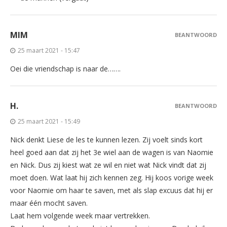
MIM
BEANTWOORD
25 maart 2021 - 15:47
Oei die vriendschap is naar de…….
H.
BEANTWOORD
25 maart 2021 - 15:49
Nick denkt Liese de les te kunnen lezen. Zij voelt sinds kort
heel goed aan dat zij het 3e wiel aan de wagen is van Naomie
en Nick. Dus zij kiest wat ze wil en niet wat Nick vindt dat zij
moet doen. Wat laat hij zich kennen zeg. Hij koos vorige week
voor Naomie om haar te saven, met als slap excuus dat hij er
maar één mocht saven.
Laat hem volgende week maar vertrekken.