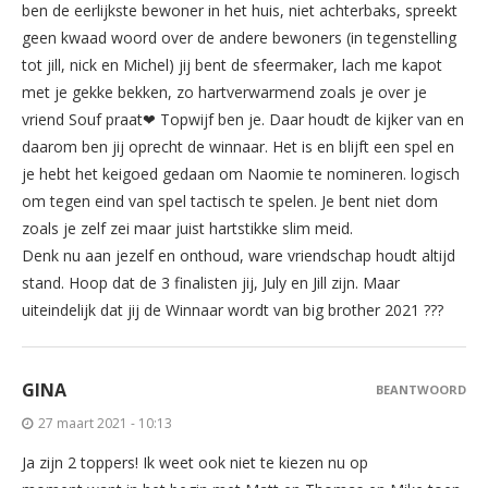
ben de eerlijkste bewoner in het huis, niet achterbaks, spreekt
geen kwaad woord over de andere bewoners (in tegenstelling
tot jill, nick en Michel) jij bent de sfeermaker, lach me kapot
met je gekke bekken, zo hartverwarmend zoals je over je
vriend Souf praat❤ Topwijf ben je. Daar houdt de kijker van en
daarom ben jij oprecht de winnaar. Het is en blijft een spel en
je hebt het keigoed gedaan om Naomie te nomineren. logisch
om tegen eind van spel tactisch te spelen. Je bent niet dom
zoals je zelf zei maar juist hartstikke slim meid.
Denk nu aan jezelf en onthoud, ware vriendschap houdt altijd
stand. Hoop dat de 3 finalisten jij, July en Jill zijn. Maar
uiteindelijk dat jij de Winnaar wordt van big brother 2021 ???
GINA
BEANTWOORD
27 maart 2021 - 10:13
Ja zijn 2 toppers! Ik weet ook niet te kiezen nu op