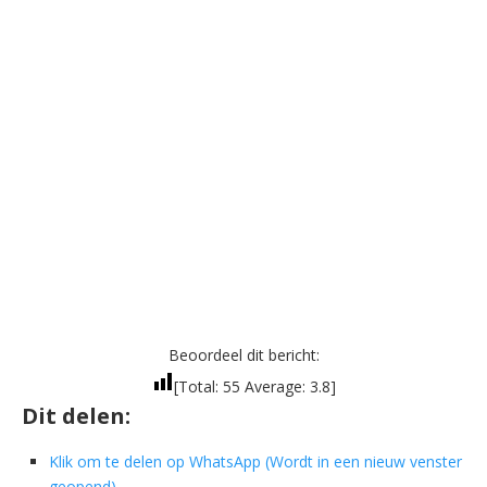
Beoordeel dit bericht:
[Total:
55
Average:
3.8
]
Dit delen:
Klik om te delen op WhatsApp (Wordt in een nieuw venster
geopend)