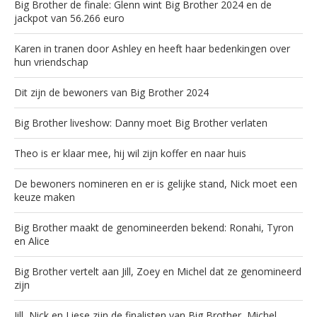
Big Brother de finale: Glenn wint Big Brother 2024 en de
jackpot van 56.266 euro
Karen in tranen door Ashley en heeft haar bedenkingen over
hun vriendschap
Dit zijn de bewoners van Big Brother 2024
Big Brother liveshow: Danny moet Big Brother verlaten
Theo is er klaar mee, hij wil zijn koffer en naar huis
De bewoners nomineren en er is gelijke stand, Nick moet een
keuze maken
Big Brother maakt de genomineerden bekend: Ronahi, Tyron
en Alice
Big Brother vertelt aan Jill, Zoey en Michel dat ze genomineerd
zijn
Jill, Nick en Liese zijn de finalisten van Big Brother, Michel