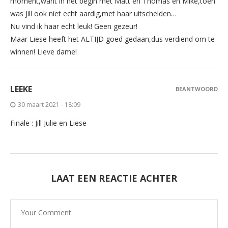
moment,want in het begin met Matt en Thomas en Mike,toen
was Jill ook niet echt aardig,met haar uitschelden…
Nu vind ik haar echt leuk! Geen gezeur!
Maar Liese heeft het ALTIJD goed gedaan,dus verdiend om te
winnen! Lieve dame!
LEEKE
BEANTWOORD
30 maart 2021 - 18:09
Finale : Jill Julie en Liese
LAAT EEN REACTIE ACHTER