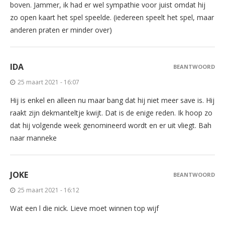
boven. Jammer, ik had er wel sympathie voor juist omdat hij
zo open kaart het spel speelde. (iedereen speelt het spel, maar
anderen praten er minder over)
IDA
BEANTWOORD
25 maart 2021 - 16:07
Hij is enkel en alleen nu maar bang dat hij niet meer save is. Hij
raakt zijn dekmanteltje kwijt. Dat is de enige reden. Ik hoop zo
dat hij volgende week genomineerd wordt en er uit vliegt. Bah
naar manneke
JOKE
BEANTWOORD
25 maart 2021 - 16:12
Wat een l die nick. Lieve moet winnen top wijf