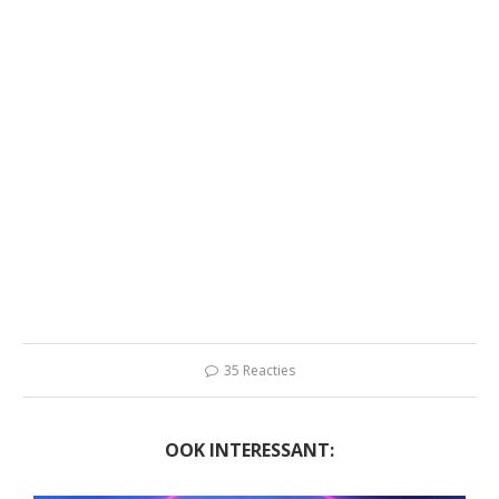
35 Reacties
OOK INTERESSANT: