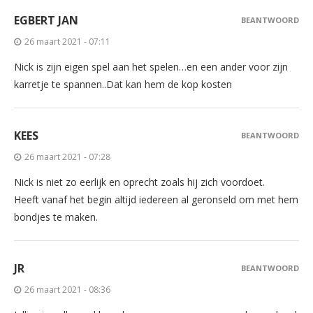
EGBERT JAN
BEANTWOORD
26 maart 2021 - 07:11
Nick is zijn eigen spel aan het spelen…en een ander voor zijn
karretje te spannen..Dat kan hem de kop kosten
KEES
BEANTWOORD
26 maart 2021 - 07:28
Nick is niet zo eerlijk en oprecht zoals hij zich voordoet.
Heeft vanaf het begin altijd iedereen al geronseld om met hem
bondjes te maken.
JR
BEANTWOORD
26 maart 2021 - 08:36