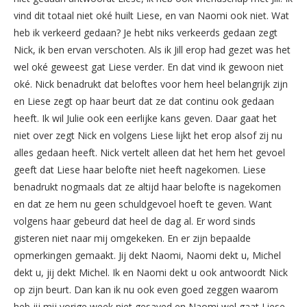
vind dit totaal niet oké huilt Liese, en van Naomi ook niet. Wat
heb ik verkeerd gedaan? Je hebt niks verkeerds gedaan zegt
Nick, ik ben ervan verschoten. Als ik Jill erop had gezet was het
wel oké geweest gat Liese verder. En dat vind ik gewoon niet
oké. Nick benadrukt dat beloftes voor hem heel belangrijk zijn
en Liese zegt op haar beurt dat ze dat continu ook gedaan
heeft. Ik wil Julie ook een eerlijke kans geven. Daar gaat het
niet over zegt Nick en volgens Liese lijkt het erop alsof zij nu
alles gedaan heeft. Nick vertelt alleen dat het hem het gevoel
geeft dat Liese haar belofte niet heeft nagekomen. Liese
benadrukt nogmaals dat ze altijd haar belofte is nagekomen
en dat ze hem nu geen schuldgevoel hoeft te geven. Want
volgens haar gebeurd dat heel de dag al. Er word sinds
gisteren niet naar mij omgekeken. En er zijn bepaalde
opmerkingen gemaakt. Jij dekt Naomi, Naomi dekt u, Michel
dekt u, jij dekt Michel. Ik en Naomi dekt u ook antwoordt Nick
op zijn beurt. Dan kan ik nu ook even goed zeggen waarom
heb jij mij vorige week niet gesaved en Naomi wel gaat Liese