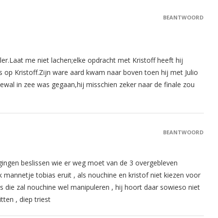
BEANTWOORD
er.Laat me niet lachen;elke opdracht met Kristoff heeft hij
es op Kristoff.Zijn ware aard kwam naar boven toen hij met Julio
 Newal in zee was gegaan,hij misschien zeker naar de finale zou
BEANTWOORD
 gingen beslissen wie er weg moet van de 3 overgebleven
 mannetje tobias eruit , als nouchine en kristof niet kiezen voor
 dus die zal nouchine wel manipuleren , hij hoort daar sowieso niet
tten , diep triest