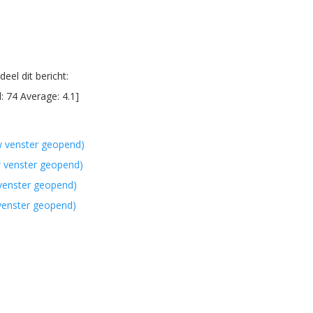
eel dit bericht:
l:
74
Average:
4.1
]
w venster geopend)
w venster geopend)
 venster geopend)
 venster geopend)