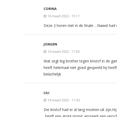
CORINA
16 maart 2022 - 15:17
Deze 2 horen niet in de finale …Nawel had
JONGEN
16 maart 2022 - 17:03
Wat zegt big brother tegen kristof in de g
heeft helemaal niet goed gespeeld hij heeft 
belachelijk
LILI
16 maart 2022 - 17:30
Die kristof had er al lang moeten uit zijn.H
..heeft een grote mond..arrogant een versc