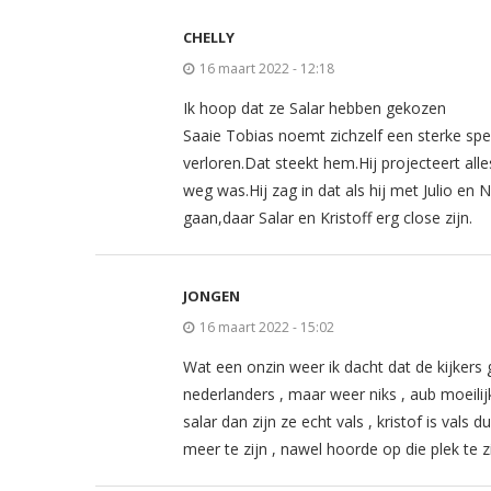
CHELLY
16 maart 2022 - 12:18
Ik hoop dat ze Salar hebben gekozen
Saaie Tobias noemt zichzelf een sterke spel
verloren.Dat steekt hem.Hij projecteert all
weg was.Hij zag in dat als hij met Julio en
gaan,daar Salar en Kristoff erg close zijn.
JONGEN
16 maart 2022 - 15:02
Wat een onzin weer ik dacht dat de kijkers
nederlanders , maar weer niks , aub moeilijk
salar dan zijn ze echt vals , kristof is vals
meer te zijn , nawel hoorde op die plek te zi