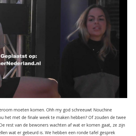
gameroom moeten komen. Ohh my god schreeuwt Nouchine
, zou het met de finale week te maken hebben? Of zouden de twee
De rest van de bewoners wachten af wat er komen gaat, ze zijn
ellen wat er gebeurd is. We hebben een ronde tafel gesprek