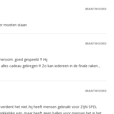
BEANTWOORD
 er moeten staan
BEANTWOORD
ameroom: goed gespeeld ?! Hij
alles cadeau gekregen !!! Zo kan iedereen in de finale raken ,
BEANTWOORD
ij verdient het niet..hij heeft mensen gebruikt voor ZIJN SPEL
hrikkelijke ego..maar heeft geen ballen voor mensen het in het