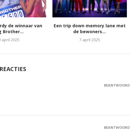
ordy de winnaar van
Een trip down memory lane met
g Brother...
de bewoners...
9 april 2025
7 april 2025
 REACTIES
BEANTWOORD
BEANTWOORD