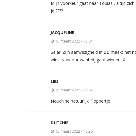
Mijn voorkeur gaat naar Tobias , altijd zic
je ????
JACQUELINE
15 maart 2022 - 16:04
Salar! Zijn aanwezigheid in BB maakt het nog
winst vandoor want hij gaat winnen! X
LIES
15 maart 2022 - 16:07
Nouchine natuurlijk. Toppertje
DUTCHIE
15 maart 2022 - 16:26