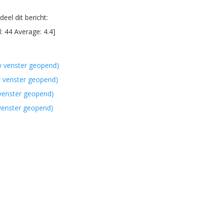
eel dit bericht:
l:
44
Average:
4.4
]
w venster geopend)
w venster geopend)
 venster geopend)
 venster geopend)