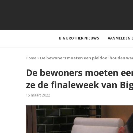
BIG BROTHER NIEUWS
AANMELDEN B
Home
»
De bewoners moeten een pleidooi houden waar
De bewoners moeten ee
ze de finaleweek van Bi
15 maart 2022