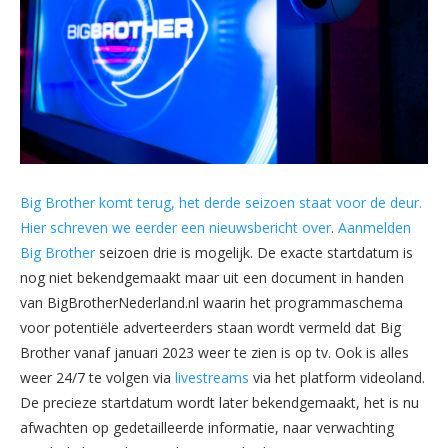
Big Brother komt terug, het derde seizoen staat voor de deur.
Hier schreven we eerder een nieuwsbericht over
.
Aanmelden
Big Brother
seizoen drie is mogelijk. De exacte startdatum is
nog niet bekendgemaakt maar uit een document in handen
van BigBrotherNederland.nl waarin het programmaschema
voor potentiële adverteerders staan wordt vermeld dat Big
Brother vanaf januari 2023 weer te zien is op tv. Ook is alles
weer 24/7 te volgen via
livestreams
via het platform videoland.
De precieze startdatum wordt later bekendgemaakt, het is nu
afwachten op gedetailleerde informatie, naar verwachting