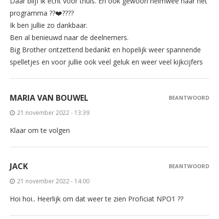
Daar blijf ik echt voor thuis. En ook gewoon heimwee naar het
programma ??❤️????
Ik ben jullie zo dankbaar.
Ben al benieuwd naar de deelnemers.
Big Brother ontzettend bedankt en hopelijk weer spannende
spelletjes en voor jullie ook veel geluk en weer veel kijkcijfers
MARIA VAN BOUWEL
BEANTWOORD
21 november 2022 - 13:39
Klaar om te volgen
JACK
BEANTWOORD
21 november 2022 - 14:00
Hoi hoi.. Heerlijk om dat weer te zien Proficiat NPO1 ??