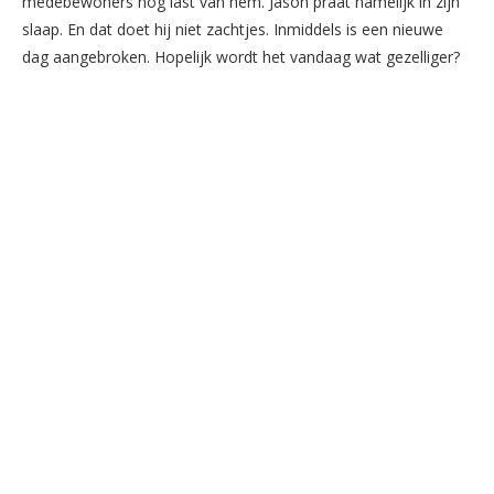
medebewoners nog last van hem. Jason praat namelijk in zijn
slaap. En dat doet hij niet zachtjes. Inmiddels is een nieuwe
dag aangebroken. Hopelijk wordt het vandaag wat gezelliger?