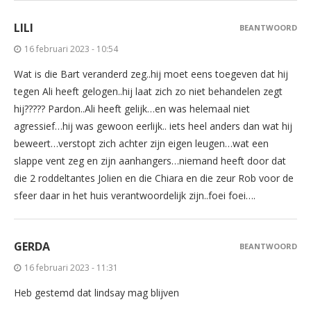
LILI
BEANTWOORD
16 februari 2023 - 10:54
Wat is die Bart veranderd zeg..hij moet eens toegeven dat hij
tegen Ali heeft gelogen..hij laat zich zo niet behandelen zegt
hij????? Pardon..Ali heeft gelijk…en was helemaal niet
agressief…hij was gewoon eerlijk.. iets heel anders dan wat hij
beweert…verstopt zich achter zijn eigen leugen…wat een
slappe vent zeg en zijn aanhangers…niemand heeft door dat
die 2 roddeltantes Jolien en die Chiara en die zeur Rob voor de
sfeer daar in het huis verantwoordelijk zijn..foei foei….
GERDA
BEANTWOORD
16 februari 2023 - 11:31
Heb gestemd dat lindsay mag blijven