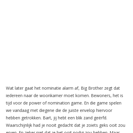
Wat later gaat het nominatie alarm af, Big Brother zegt dat
iedereen naar de woonkamer moet komen. Bewoners, het is
tijd voor de power of nomination game. En die game spelen
we vandaag met diegene die de juiste envelop hiervoor
hebben getrokken. Bart, jij hebt een blik zand geërfd.
Waarschijnlijk had je nooit gedacht dat je zoiets geks ooit zou
erven. En zeker niet dat je het ooit nodig zou hebben. Maar