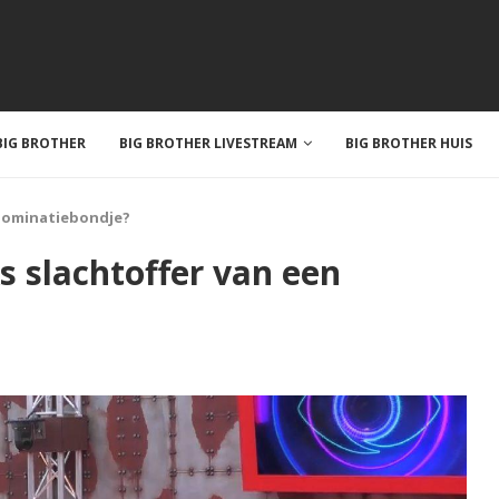
IG BROTHER
BIG BROTHER LIVESTREAM
BIG BROTHER HUIS
n nominatiebondje?
ks slachtoffer van een