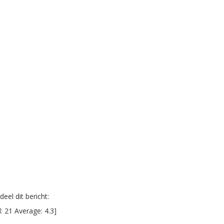
eel dit bericht:
l:
21
Average:
4.3
]