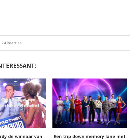
24 Reacties
NTERESSANT:
ordy de winnaar van
Een trip down memory lane met