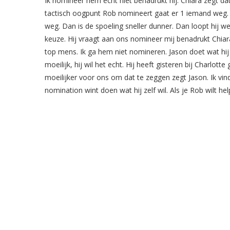
Ik nomineer hem echt niet benadrukt hij. Chiara zegt dat 
tactisch oogpunt Rob nomineert gaat er 1 iemand weg. N
weg. Dan is de spoeling sneller dunner. Dan loopt hij wel
keuze. Hij vraagt aan ons nomineer mij benadrukt Chiara
top mens. Ik ga hem niet nomineren. Jason doet wat hij z
moeilijk, hij wil het echt. Hij heeft gisteren bij Charlott
moeilijker voor ons om dat te zeggen zegt Jason. Ik vind
nomination wint doen wat hij zelf wil. Als je Rob wilt he