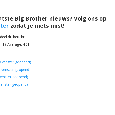
atste Big Brother nieuws? Volg ons op
ter
zodat je niets mist!
eel dit bericht:
l:
19
Average:
4.6
]
w venster geopend)
w venster geopend)
 venster geopend)
 venster geopend)