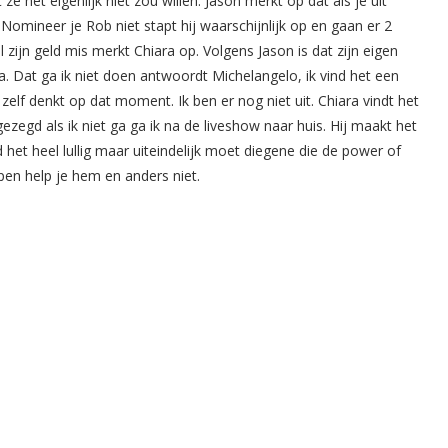
ze het eigenlijk niet zou willen. Jason merkt op dat als je uit
omineer je Rob niet stapt hij waarschijnlijk op en gaan er 2
 zijn geld mis merkt Chiara op. Volgens Jason is dat zijn eigen
. Dat ga ik niet doen antwoordt Michelangelo, ik vind het een
elf denkt op dat moment. Ik ben er nog niet uit. Chiara vindt het
e gezegd als ik niet ga ga ik na de liveshow naar huis. Hij maakt het
 het heel lullig maar uiteindelijk moet diegene die de power of
lpen help je hem en anders niet.