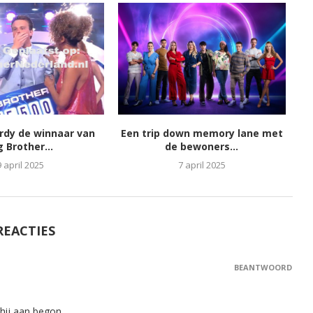
ordy de winnaar van
Een trip down memory lane met
g Brother...
de bewoners...
9 april 2025
7 april 2025
REACTIES
BEANTWOORD
 hij aan begon