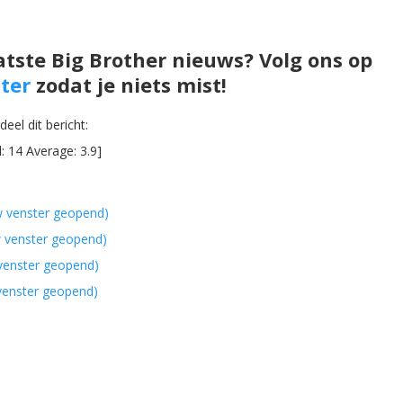
atste Big Brother nieuws? Volg ons op
ter
zodat je niets mist!
eel dit bericht:
l:
14
Average:
3.9
]
w venster geopend)
w venster geopend)
 venster geopend)
 venster geopend)