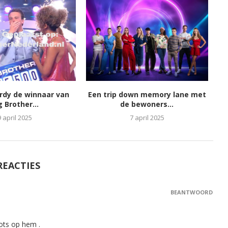
ordy de winnaar van
Een trip down memory lane met
g Brother...
de bewoners...
9 april 2025
7 april 2025
REACTIES
BEANTWOORD
rots op hem .