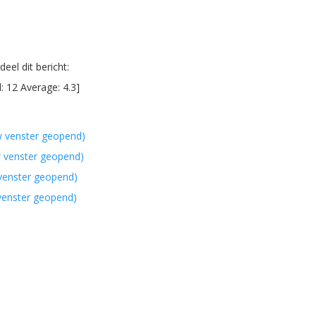
eel dit bericht:
l:
12
Average:
4.3
]
w venster geopend)
w venster geopend)
 venster geopend)
 venster geopend)