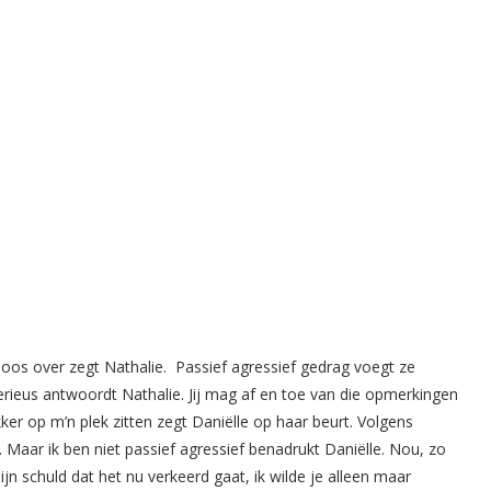
 boos over zegt Nathalie. Passief agressief gedrag voegt ze
serieus antwoordt Nathalie. Jij mag af en toe van die opmerkingen
ekker op m’n plek zitten zegt Daniëlle op haar beurt. Volgens
 Maar ik ben niet passief agressief benadrukt Daniëlle. Nou, zo
jn schuld dat het nu verkeerd gaat, ik wilde je alleen maar