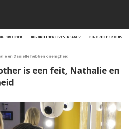
IG BROTHER
BIG BROTHER LIVESTREAM
BIG BROTHER HUIS
thalie en Daniëlle hebben onenigheid
other is een feit, Nathalie en
heid