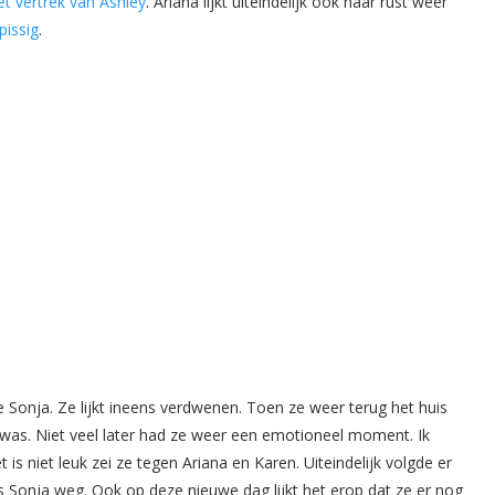
et vertrek van Ashley
. Ariana lijkt uiteindelijk ook haar rust weer
pissig
.
 Sonja. Ze lijkt ineens verdwenen. Toen ze weer terug het huis
l was. Niet veel later had ze weer een emotioneel moment. Ik
 niet leuk zei ze tegen Ariana en Karen. Uiteindelijk volgde er
s Sonja weg. Ook op deze nieuwe dag lijkt het erop dat ze er nog