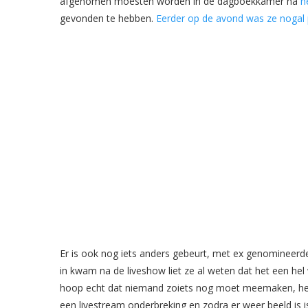
afgenomen moesten worden in de dagboekkamer na
h
gevonden te hebben.
Eerder op de avond was ze nogal 
Er is ook nog iets anders gebeurt, met ex genomineerde
in kwam na de liveshow liet ze al weten dat het een he
hoop echt dat niemand zoiets nog moet meemaken, het is
een livestream onderbreking en zodra er weer beeld is i