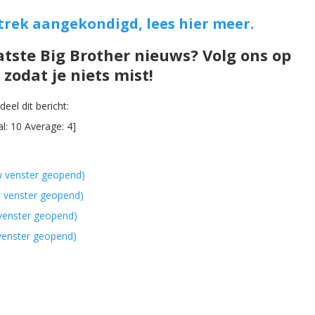
trek aangekondigd, lees hier meer.
atste Big Brother nieuws? Volg ons op
zodat je niets mist!
eel dit bericht:
al:
10
Average:
4
]
w venster geopend)
w venster geopend)
 venster geopend)
 venster geopend)