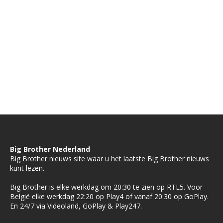
Big Brother Nederland
Big Brother nieuws site waar u het laatste Big Brother nieuws
kunt lezen.
Big Brother is elke werkdag om 20:30 te zien op RTL5. Voor
België elke werkdag 22:20 op Play4 of vanaf 20:30 op GoPlay.
En 24/7 via Videoland, GoPlay & Play247.