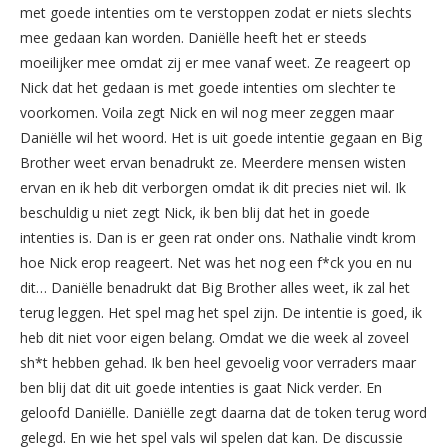
met goede intenties om te verstoppen zodat er niets slechts
mee gedaan kan worden. Daniëlle heeft het er steeds
moeilijker mee omdat zij er mee vanaf weet. Ze reageert op
Nick dat het gedaan is met goede intenties om slechter te
voorkomen. Voila zegt Nick en wil nog meer zeggen maar
Daniëlle wil het woord. Het is uit goede intentie gegaan en Big
Brother weet ervan benadrukt ze. Meerdere mensen wisten
ervan en ik heb dit verborgen omdat ik dit precies niet wil. Ik
beschuldig u niet zegt Nick, ik ben blij dat het in goede
intenties is. Dan is er geen rat onder ons. Nathalie vindt krom
hoe Nick erop reageert. Net was het nog een f*ck you en nu
dit… Daniëlle benadrukt dat Big Brother alles weet, ik zal het
terug leggen. Het spel mag het spel zijn. De intentie is goed, ik
heb dit niet voor eigen belang. Omdat we die week al zoveel
sh*t hebben gehad. Ik ben heel gevoelig voor verraders maar
ben blij dat dit uit goede intenties is gaat Nick verder. En
geloofd Daniëlle. Daniëlle zegt daarna dat de token terug word
gelegd. En wie het spel vals wil spelen dat kan. De discussie