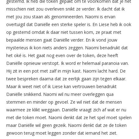
gestemd. Ik heb die token gepakt om te voorkomen dat je het
misschien niet zou overleven snikt ze verder. Ik dacht dat ik
met jou zou staan als genomineerden. Naomi is ervan
overtuigd dat Daniëlle een sterke speler is. En Liese heb ik ook
op gestemd omdat ik daar niet tussen kom, ze praat met
bepaalde mensen gaat Daniëlle verder. En ik vond jouw
mysterieus ik kon niets anders zeggen. Naomi benadrukt dat
het oké is. Het gaat nog even over de token, deze heeft
Daniëlle opnieuw verstopt. Ik word er helemaal paranoia van.
Hij zit in een pot met zalf in mijn kast. Naomi lacht hard. De
twee bespreken daarna dat ze eerlijk gaan zijn tegen elkaar.
Maar ik weet niet of ik Liese kan vertrouwen benadrukt
Daniëlle snikkend. Naomi wil nu meer overleggen qua
stemmen en minder op gevoel. Ze wil niet dat de mensen
waarmee ze klikt weggaan. Daniëlle vraagt zich af wat er nu
met die token moet. Naomi denkt dat ze het spel moet spelen
maar Daniëlle wil geen gezeik. Naomi denkt dat ze de token
gewoon terug moet leggen zonder dat iemand het ziet.