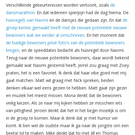
Verschillende gebeurtenissen worden vertoont, zoals
de
dansmarathon
. En dat iedereen spierpijn had de dag hierna. De
huisregels van Naomi
en de dansjes die gedaan zijn. En dat
de
groep kennis gemaakt heeft met de nieuwe potentiële nieuwe
bewoners wat we eerder al omschreven
. En het moment dat
de huidige bewoners privé foto’s van de potentiële bewoners
kregen,
en de speeddates bedacht als huisregel door Naomi.
Terug naar de nieuwe potentiële bewoners, daar wordt bekend
gemaakt wat Naomi gestemd heeft. Jerrel zou graag met Zoey
praten, het is een favoriet. Ik denk dat haar vibe goed met mij
gaat matchen. Matt wil graag met Nick spreken, beiden
denken elkaar wel eens gezien te hebben. Matt gaat zijn gezin
en muziek het meest missen. Mona denkt dat de bewoners
veilig kiezen. Als ze naar mij kijken hebben ze misschien iets
van pittigheid. Jeroen denkt dat het in het begin moeilijk is om
in de groep te komen. Maar ik denk dat je met humor ver
komt. Ik ben wel de oudste maar ik ga naar de jongste om een
beetje lol te maken. Mike denkt dat hij met Jill en Thomas