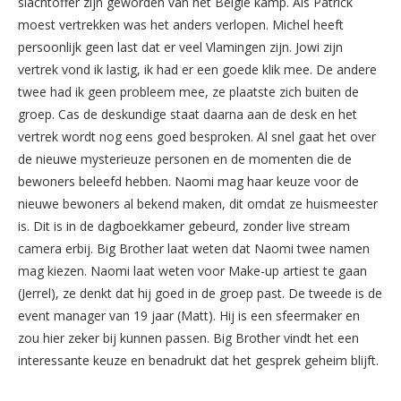
slachtoffer zijn geworden van het België kamp. Als Patrick
moest vertrekken was het anders verlopen. Michel heeft
persoonlijk geen last dat er veel Vlamingen zijn. Jowi zijn
vertrek vond ik lastig, ik had er een goede klik mee. De andere
twee had ik geen probleem mee, ze plaatste zich buiten de
groep. Cas de deskundige staat daarna aan de desk en het
vertrek wordt nog eens goed besproken. Al snel gaat het over
de nieuwe mysterieuze personen en de momenten die de
bewoners beleefd hebben. Naomi mag haar keuze voor de
nieuwe bewoners al bekend maken, dit omdat ze huismeester
is. Dit is in de dagboekkamer gebeurd, zonder live stream
camera erbij. Big Brother laat weten dat Naomi twee namen
mag kiezen. Naomi laat weten voor Make-up artiest te gaan
(Jerrel), ze denkt dat hij goed in de groep past. De tweede is de
event manager van 19 jaar (Matt). Hij is een sfeermaker en
zou hier zeker bij kunnen passen. Big Brother vindt het een
interessante keuze en benadrukt dat het gesprek geheim blijft.