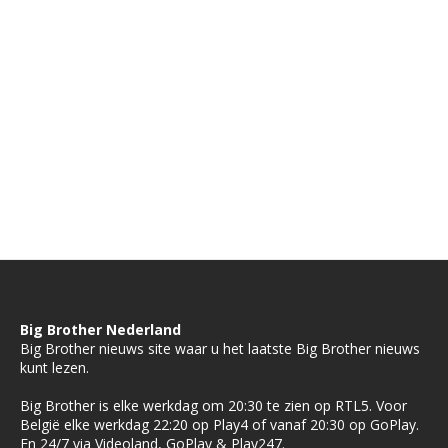
Big Brother Nederland
Big Brother nieuws site waar u het laatste Big Brother nieuws
kunt lezen.
Big Brother is elke werkdag om 20:30 te zien op RTL5. Voor
België elke werkdag 22:20 op Play4 of vanaf 20:30 op GoPlay.
En 24/7 via Videoland, GoPlay & Play247.