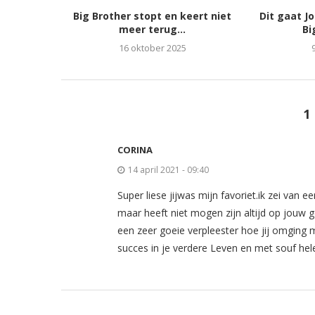
Big Brother stopt en keert niet
Dit gaat J
meer terug...
Bi
16 oktober 2025
1
CORINA
14 april 2021 - 09:40
Super liese jijwas mijn favoriet.ik zei van e
maar heeft niet mogen zijn altijd op jouw 
een zeer goeie verpleester hoe jij omging m
succes in je verdere Leven en met souf hele