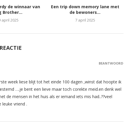
ordy de winnaar van
Een trip down memory lane met
g Brother...
de bewoners...
9 april 2025
7 april 2025
 REACTIE
BEANTWOORD
erste week liese blijt tot het einde 100 dagen ,winst dat hoopte ik
gestemd ….je bent een lieve maar toch corekte meid.en denk wel
et de mensen in het huis als er iemand iets mis had..??veel
 leuke vriend .