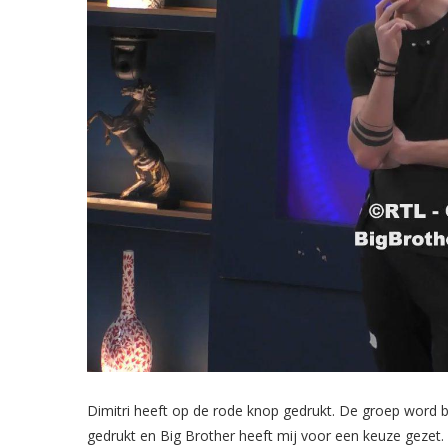
Dimitri heeft op de rode knop gedrukt. De groep word b
gedrukt en Big Brother heeft mij voor een keuze gezet. 