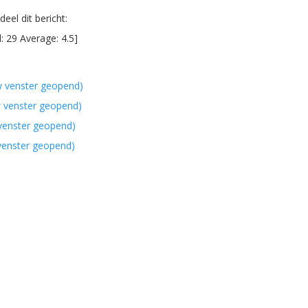
eel dit bericht:
l:
29
Average:
4.5
]
w venster geopend)
w venster geopend)
 venster geopend)
 venster geopend)