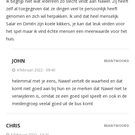
Ik begrijp niet wat iedereen zo slecht vindt aan Nawel. Zij heeft
zelf al toegegeven dat ze dingen veel te persoonlijk heeft
genomen en zich wil herpakken. Ik vind dat heel menselijk.
Salar en Dimitri zijn koele kikkers, je kan dat leuk vinden voor
het spel maar ik vind échte mensen een meerwaarde voor het
huis.
JOHN
BEANTWOORD
4 februari 2022 - 09:40
helemmal met je eens, Nawel vertelt de waarheid en dat
komt niet goed aan bij hun en ze merken dat Nawel niet te
verwijderen is, omdat ze een goed spel speelt en ook in de
meidengroep veelal goed uit de bus komt
CHRIS
BEANTWOORD
3 februari 2022 - 13:21