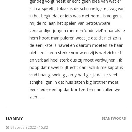
genoeg volgt heeft er echt geen idee van wat er
zich afspeelt , tobias is de schijnheiligste , zag van
in het begin dat er iets was met hem , is volgens
mij de rol aan het spelen van betrouwbare
verstandige jongen met een ‘oude ziel’ maar als je
hem hoort manipuleren weet je dat dit niet zo is ,
de eerlijkste is nawel en daarom moeten ze haar
niet , ze is een sterke vrouw en zij is wel zichzelf
en verbaal heel sterk dus zij moet verdwijnen , ik
hoop dat nawel blijft echt dan lach ik me kapot ik
vind haar geweldig , amy had gelijk dat er veel
schijheiligen in dat huis zitten big brother moet
eens iedereen op dat bord zetten dan zullen we
zien …..
DANNY
BEANTWOORD
9 februari 2022 - 15:32