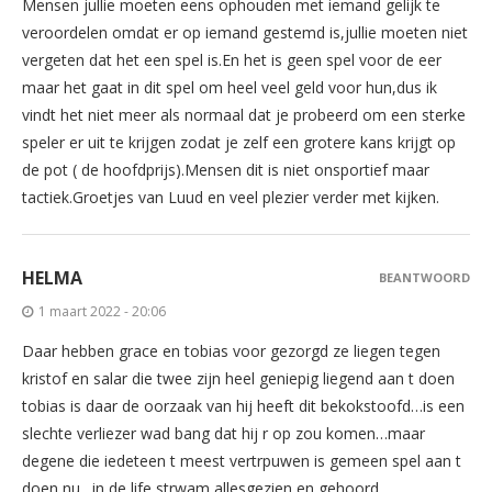
Mensen jullie moeten eens ophouden met iemand gelijk te
veroordelen omdat er op iemand gestemd is,jullie moeten niet
vergeten dat het een spel is.En het is geen spel voor de eer
maar het gaat in dit spel om heel veel geld voor hun,dus ik
vindt het niet meer als normaal dat je probeerd om een sterke
speler er uit te krijgen zodat je zelf een grotere kans krijgt op
de pot ( de hoofdprijs).Mensen dit is niet onsportief maar
tactiek.Groetjes van Luud en veel plezier verder met kijken.
HELMA
BEANTWOORD
1 maart 2022 - 20:06
Daar hebben grace en tobias voor gezorgd ze liegen tegen
kristof en salar die twee zijn heel geniepig liegend aan t doen
tobias is daar de oorzaak van hij heeft dit bekokstoofd…is een
slechte verliezer wad bang dat hij r op zou komen…maar
degene die iedeteen t meest vertrpuwen is gemeen spel aan t
doen nu…in de life strwam allesgezien en gehoord