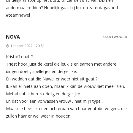
Eindelijk Kristof op het bord, of zal ‘de twist’ van BB hem
andermaal redden? Hopelijk gaat hij buiten zaterdagavond.
#teamnawel
NOVA
BEANTWOORD
1 maart 2022 - 20:51
Kristoff eruit ?
Triest hoor,juist de kerel die leuk is en samen met andere
dingen doet , spelletjes en dergelijke.
En wedden dat die Nawel er weer niet uit gaat ?
Ik kan er niets aan doen, maar ik kan de vrouw niet meer zien.
Met al dat ik ben zo zielig en dergelijke.
En dat voor een volwassen vrouw , niet mijn type ..
Maar die heeft zo een achterban van haar youtube volgers, die
zullen haar er wel weer in houden.