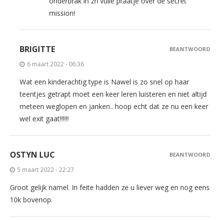
onderbrak in zn vuile praatje over de secret
mission!
BRIGITTE
BEANTWOORD
6 maart 2022 - 06:36
Wat een kinderachtig type is Nawel is zo snel op haar
teentjes getrapt moet een keer leren luisteren en niet altijd
meteen weglopen en janken.. hoop echt dat ze nu een keer
wel exit gaat!!!!!!
OSTYN LUC
BEANTWOORD
5 maart 2022 - 22:27
Groot gelijk namel. In feite hadden ze u liever weg en nog eens
10k bovenop.