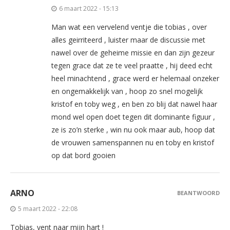
6 maart 2022 - 15:13
Man wat een vervelend ventje die tobias , over
alles geirriteerd , luister maar de discussie met
nawel over de geheime missie en dan zijn gezeur
tegen grace dat ze te veel praatte , hij deed echt
heel minachtend , grace werd er helemaal onzeker
en ongemakkelijk van , hoop zo snel mogelijk
kristof en toby weg , en ben zo blij dat nawel haar
mond wel open doet tegen dit dominante figuur ,
ze is zo’n sterke , win nu ook maar aub, hoop dat
de vrouwen samenspannen nu en toby en kristof
op dat bord gooien
ARNO
BEANTWOORD
5 maart 2022 - 22:08
Tobias, vent naar mijn hart !