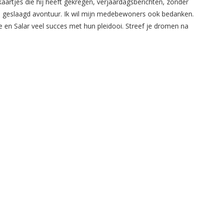
aartjes die hij heeft gekregen, verjaardagsberichten, zonder
t een geslaagd avontuur. Ik wil mijn medebewoners ook bedanken.
e en Salar veel succes met hun pleidooi. Streef je dromen na