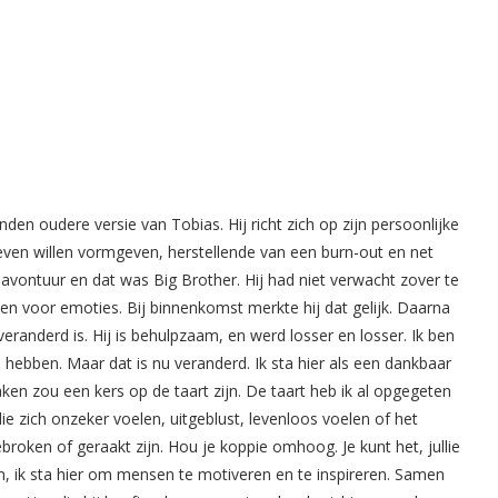
den oudere versie van Tobias. Hij richt zich op zijn persoonlijke
leven willen vormgeven, herstellende van een burn-out en net
avontuur en dat was Big Brother. Hij had niet verwacht zover te
ellen voor emoties. Bij binnenkomst merkte hij dat gelijk. Daarna
eranderd is. Hij is behulpzaam, en werd losser en losser. Ik ben
il hebben. Maar dat is nu veranderd. Ik sta hier als een dankbaar
n zou een kers op de taart zijn. De taart heb ik al opgegeten
die zich onzeker voelen, uitgeblust, levenloos voelen of het
roken of geraakt zijn. Hou je koppie omhoog. Je kunt het, jullie
n, ik sta hier om mensen te motiveren en te inspireren. Samen