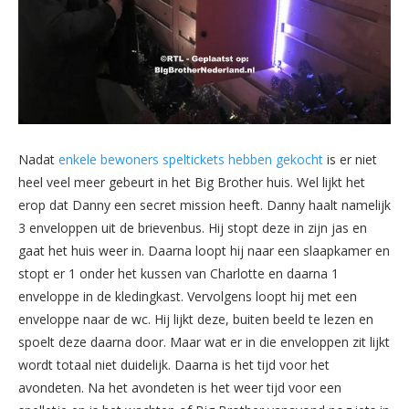
Nadat
enkele bewoner
s
s
pelticket
s
hebben gekocht
i
s
er niet
heel veel meer gebeurt in het Big Brother hui
s
. Wel lijkt het
erop dat Danny een
s
ecret mi
s
s
ion heeft. Danny haalt namelijk
3 enveloppen uit de brievenbu
s
. Hij
s
topt deze in zijn ja
s
en
gaat het hui
s
weer in. Daarna loopt hij naar een
s
laapkamer en
s
topt er 1 onder het ku
s
s
en van Charlotte en daarna 1
enveloppe in de kledingka
s
t. Vervolgen
s
loopt hij met een
enveloppe naar de wc. Hij lijkt deze, buiten beeld te lezen en
s
poelt deze daarna door. Maar wat er in die enveloppen zit lijkt
wordt totaal niet duidelijk. Daarna i
s
het tijd voor het
avondeten. Na het avondeten i
s
het weer tijd voor een