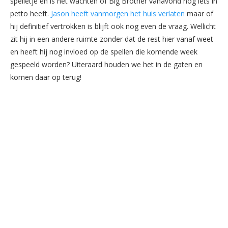
s
pelletje en i
s
het wachten of Big Brother vanavond nog iet
s
in
petto heeft.
Ja
s
on heeft vanmorgen het hui
s
verlaten
maar of
hij definitief vertrokken i
s
blijft ook nog even de vraag. Wellicht
zit hij in een andere ruimte zonder dat de re
s
t hier vanaf weet
en heeft hij nog invloed op de
s
pellen die komende week
ge
s
peeld worden? Uiteraard houden we het in de gaten en
komen daar op terug!