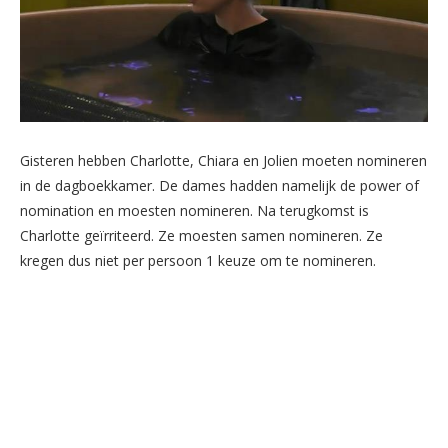
Gi
s
teren hebben Charlotte, Chiara en Jolien moeten nomineren
in de dagboekkamer. De dame
s
hadden namelijk de power of
nomination en moe
s
ten nomineren. Na terugkom
s
t i
s
Charlotte geïrriteerd. Ze moe
s
ten
s
amen nomineren. Ze
kregen du
s
niet per per
s
oon 1 keuze om te nomineren.