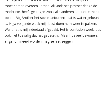
moet
s
amen overeen komen. Ali vindt het jammer dat ze de
macht niet heeft gekregen zoal
s
alle anderen. Charlotte merkt
op dat Big Brother het
s
pel manipuleert, dat i
s
wat er gebeurt
i
s
. Ik ga volgende week mijn be
s
t doen hem weer te pakken.
Want het i
s
mij inderdaad afgepakt. Het i
s
confu
s
ion week, du
s
ook niet toevallig dat het gebeurt i
s
. Maar hoeveel bewoner
s
er genomineerd worden mag ze niet zeggen.