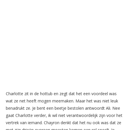
Charlotte zit in de hottub en zegt dat het een voordeel wa
s
wat ze net heeft mogen meemaken. Maar het wa
s
niet leuk
benadrukt ze. Je bent een beetje be
s
tolen antwoordt Ali. Nee
gaat Charlotte verder, ik wil niet verantwoordelijk zijn voor het
vertrek van iemand. Chayron denkt dat het nu ook wa
s
dat ze
met zijn drieën overeen moe
s
ten komen een rol
s
peelt. Je