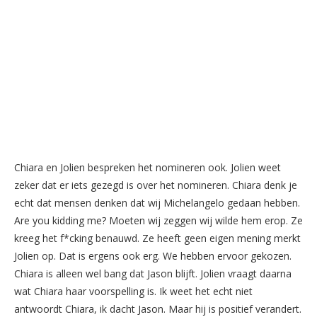
Chiara en Jolien be
s
preken het nomineren ook. Jolien weet
zeker dat er iet
s
gezegd i
s
over het nomineren. Chiara denk je
echt dat men
s
en denken dat wij Michelangelo gedaan hebben.
Are you kidding me? Moeten wij zeggen wij wilde hem erop. Ze
kreeg het f*cking benauwd. Ze heeft geen eigen mening merkt
Jolien op. Dat i
s
ergen
s
ook erg. We hebben ervoor gekozen.
Chiara i
s
alleen wel bang dat Ja
s
on blijft. Jolien vraagt daarna
wat Chiara haar voor
s
pelling i
s
. Ik weet het echt niet
antwoordt Chiara, ik dacht Ja
s
on. Maar hij i
s
po
s
itief verandert.