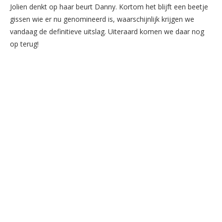
Jolien denkt op haar beurt Danny. Kortom het blijft een beetje
gi
s
s
en wie er nu genomineerd i
s
, waar
s
chijnlijk krijgen we
vandaag de definitieve uit
s
lag. Uiteraard komen we daar nog
op terug!