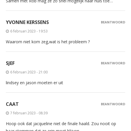
Samen met Rob mag ze zo snel mogelijk naar huis toe…
YVONNE KERSSENS
BEANTWOORD
6 februari 2023 - 19:53
Waarom niet kom zeg,wat is het probleem ?
SJEF
BEANTWOORD
6 februari 2023 - 21:00
lindsey en jason moeten er uit
CAAT
BEANTWOORD
7 februari 2023 - 08:39
Hoop ook dat jacqueline niet de finale haald. Zou nooit op
haar stemmen dat ze erin moet blijven.