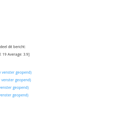
eel dit bericht:
l:
19
Average:
3.9
]
w venster geopend)
w venster geopend)
 venster geopend)
 venster geopend)