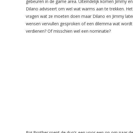
gebeuren in de game area. Uiteindelijk komen Jimmy en
Dilano adviseert om wel wat warms aan te trekken. Het is 
vragen wat ze moeten doen maar Dilano en Jimmy laten n
wensen vervullen gesproken of een dilemma wat wordt vo
verdienen? Of misschien wel een nominatie?
Big Brother roept de duo’s een voor een op om naar de