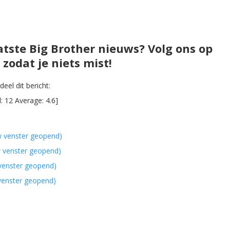
atste Big Brother nieuws? Volg ons op
zodat je niets mist!
eel dit bericht:
l:
12
Average:
4.6
]
w venster geopend)
w venster geopend)
 venster geopend)
 venster geopend)