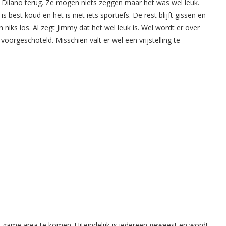
 Dilano terug. Ze mogen niets zeggen maar het was wel leuk.
best koud en het is niet iets sportiefs. De rest blijft gissen en
iks los. Al zegt Jimmy dat het wel leuk is. Wel wordt er over
orgeschoteld. Misschien valt er wel een vrijstelling te
 game area te komen. Uiteindelijk is iedereen geweest en wordt