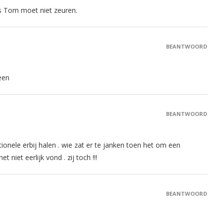
dus Tom moet niet zeuren.
BEANTWOORD
een
BEANTWOORD
onele erbij halen . wie zat er te janken toen het om een
 niet eerlijk vond . zij toch !!!
BEANTWOORD