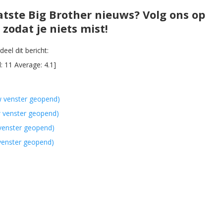
atste Big Brother nieuws? Volg ons op
zodat je niets mist!
eel dit bericht:
l:
11
Average:
4.1
]
w venster geopend)
w venster geopend)
 venster geopend)
 venster geopend)