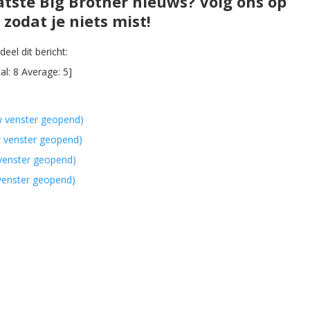
atste Big Brother nieuws? Volg ons op
zodat je niets mist!
eel dit bericht:
al:
8
Average:
5
]
w venster geopend)
w venster geopend)
 venster geopend)
 venster geopend)