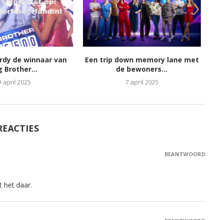
ordy de winnaar van
Een trip down memory lane met
g Brother...
de bewoners...
9 april 2025
7 april 2025
REACTIES
BEANTWOORD
 het daar.