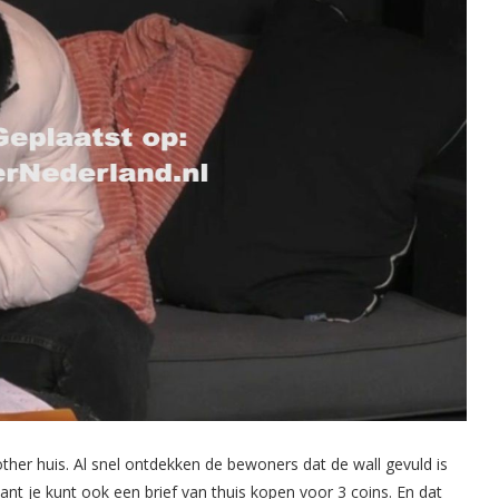
ther huis. Al snel ontdekken de bewoners dat de wall gevuld is
nt je kunt ook een brief van thuis kopen voor 3 coins. En dat