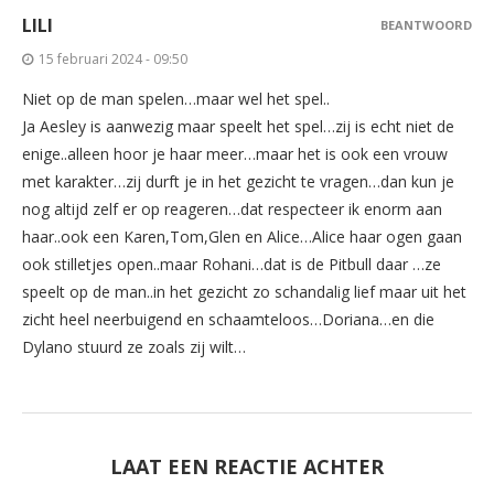
LILI
BEANTWOORD
15 februari 2024 - 09:50
Niet op de man spelen…maar wel het spel..
Ja Aesley is aanwezig maar speelt het spel…zij is echt niet de
enige..alleen hoor je haar meer…maar het is ook een vrouw
met karakter…zij durft je in het gezicht te vragen…dan kun je
nog altijd zelf er op reageren…dat respecteer ik enorm aan
haar..ook een Karen,Tom,Glen en Alice…Alice haar ogen gaan
ook stilletjes open..maar Rohani…dat is de Pitbull daar …ze
speelt op de man..in het gezicht zo schandalig lief maar uit het
zicht heel neerbuigend en schaamteloos…Doriana…en die
Dylano stuurd ze zoals zij wilt…
LAAT EEN REACTIE ACHTER