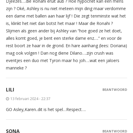
Djeezes….die Ronahi eruit aub ? Hoe hypocriet kan een mens
zijn ? Oké, Ashley is nu niet meteen mijn ding maar verdomme
een dame met ballen aan haar lijf ! Die zegt tenminste wat het
is, klinkt het niet dan botst het maar ! Maar die Ronahi ?
Slijmen als geen ander bij Ashley van “hoe goed ze het doet,
alles komt goed, je bent een sterke dame enz….” en voor de
rest boort ze haar in de grond. En hare aanhang (lees: Doriana)
mag ook volgen ! Dan nog diene Dilano….zijn crush was
eventjes een duo met Tyron maar ho joh….wat een jaloers
manneke ?
LILI
BEANTWOORD
13 februari 2024 - 22:37
GO Asley,Karen..dit is het spel…Respect….
SONA
BEANTWOORD