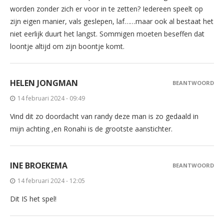
worden zonder zich er voor in te zetten? Iedereen speelt op
zijn eigen manier, vals geslepen, laf……maar ook al bestaat het
niet eerlijk duurt het langst. Sommigen moeten beseffen dat
loontje altijd om zijn boontje komt.
HELEN JONGMAN
BEANTWOORD
14 februari 2024 - 09:49
Vind dit zo doordacht van randy deze man is zo gedaald in
mijn achting ,en Ronahi is de grootste aanstichter.
INE BROEKEMA
BEANTWOORD
14 februari 2024 - 12:05
Dit IS het spel!