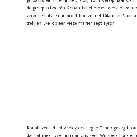
ja, dat boeit mij echt niet. Ik blijf toch wel op haar s
de groep in tweeën. Ronahi is het ermee eens, deze m
verder en als je dan hoort hoe ze met Dilano en Sabea
trekken. Wel op een vieze manier zegt Tyron.
Ronahi verteld dat Ashley ook tegen Dilano gezegd zou
dat dat meer over hun dan ons zegt. Wij spelen ons ei