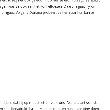
temmen. Ik zeg het ook gewoon hoor als ze erom vraagt. Ze splitst
orgen was ze ook aan het konkelfoezen. Daarom gaat Tyron
u omgaat. Volgens Doriana probeert ze hen naar hun kan te
 hebben dat hij op moest letten voor ons. Doriana antwoordt
gen spel benadrukt Tyron. Maar ze moeten hun eigen ding doen.