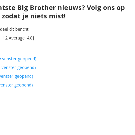
atste Big Brother nieuws? Volg ons op
zodat je niets mist!
eel dit bericht:
l:
12
Average:
4.8
]
w venster geopend)
w venster geopend)
 venster geopend)
 venster geopend)