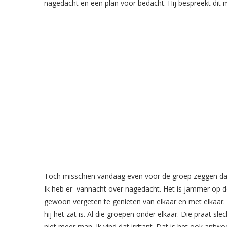
nagedacht en een plan voor bedacht. Hij bespreekt di
Toch misschien vandaag even voor de groep zeggen dat 
Ik heb er vannacht over nagedacht. Het is jammer op de
gewoon vergeten te genieten van elkaar en met elkaar.
hij het zat is. Al die groepen onder elkaar. Die praat slec
niet meer man. Ik vind dat irritant. Dat is het ook antwo