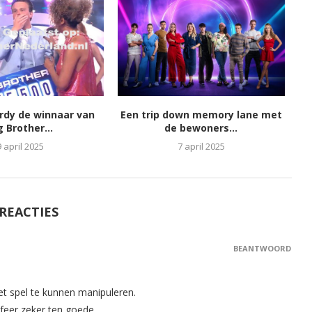
ordy de winnaar van
Een trip down memory lane met
g Brother...
de bewoners...
9 april 2025
7 april 2025
 REACTIES
BEANTWOORD
t spel te kunnen manipuleren.
sfeer zeker ten goede