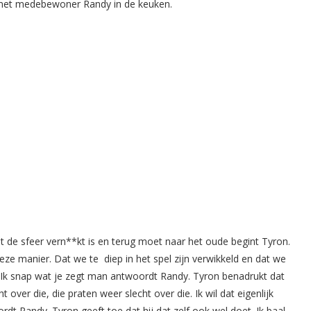
t met medebewoner Randy in de keuken.
de sfeer vern**kt is en terug moet naar het oude begint Tyron.
ze manier. Dat we te diep in het spel zijn verwikkeld en dat we
 Ik snap wat je zegt man antwoordt Randy. Tyron benadrukt dat
ht over die, die praten weer slecht over die. Ik wil dat eigenlijk
ordt Randy. Tyron geeft toe dat hij dat zelf ook wel doet. Ik baal