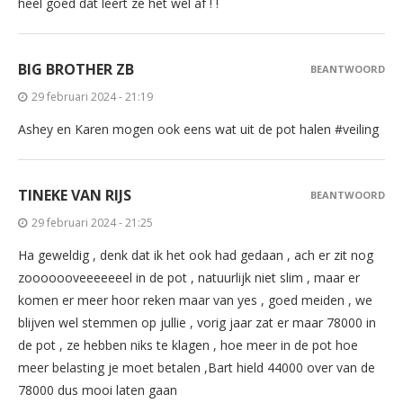
heel goed dat leert ze het wel af ! !
BIG BROTHER ZB
BEANTWOORD
29 februari 2024 - 21:19
Ashey en Karen mogen ook eens wat uit de pot halen #veiling
TINEKE VAN RIJS
BEANTWOORD
29 februari 2024 - 21:25
Ha geweldig , denk dat ik het ook had gedaan , ach er zit nog
zooooooveeeeeeel in de pot , natuurlijk niet slim , maar er
komen er meer hoor reken maar van yes , goed meiden , we
blijven wel stemmen op jullie , vorig jaar zat er maar 78000 in
de pot , ze hebben niks te klagen , hoe meer in de pot hoe
meer belasting je moet betalen ,Bart hield 44000 over van de
78000 dus mooi laten gaan