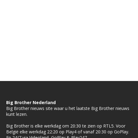
Big Brother Nederland
Big Brother nieuws site waar u het laatste Big Brother nieuws
kunt lezen.
Big Brother is elke werkdag om 20:30 te zien op RTL5. Voor
België elke werkdag 22:20 op Play4 of vanaf 20:30 op GoPlay.
En 24/7 via Videoland, GoPlay & Play247.