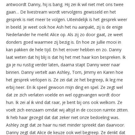
antwoordt Danny, hij is bang. Hij zei ik wil niet met ons twee
gaan… De livestream wordt vervolgens gewisseld en het
gesprek is niet meer te volgen. Uiteindelijk is het gesprek weer
in beeld. Je weet ook hoe Ash het nu aanpakt, zij is de enige
Nederlander he merkt Alice op. Als zij zo door gaat, ze weet
donders goed waarmee zij bezig is. En hoe ze jullie mooi in
kan pakken de hele tijd. En het erover hebben en zo. Danny
laat weten dat hij blij is dat hij het met haar kon bespreken. Ik
ga je nu rustig verder laten, daarna stapt Danny weer naar
binnen. Danny vertelt aan Ashley, Tom, Jimmy en Karen hoe
het gesprek verlopen is. Ze zei dat ze het begreep, ik leg me
erbij neer. En ik speel gewoon mijn ding en spel. Ze zegt wel
dat ze zich verlaten voelde en wel opgevangen wordt door
hun. Ik zei al ik vind dat raar, je bent bij ons ook welkom. Ze
voelt zich eenzaam omdat wij altijd in de cocoon ruimte zitten.
Ik heb haar gezegd dat dat zeker niet onze bedoeling was.
Ashley zegt dat ze haar nu niet minder spreekt dan daarvoor.
Danny zegt dat Alice de keuze ook wel begreep. Ze denkt dat