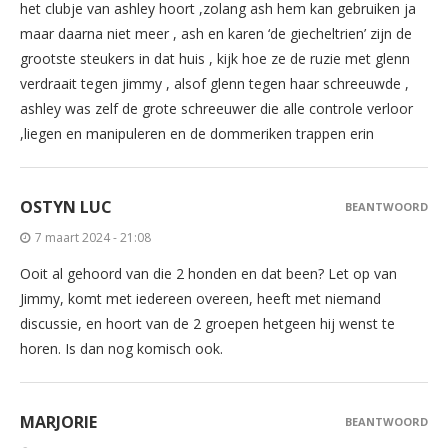
het clubje van ashley hoort ,zolang ash hem kan gebruiken ja
maar daarna niet meer , ash en karen ‘de giecheltrien’ zijn de
grootste steukers in dat huis , kijk hoe ze de ruzie met glenn
verdraait tegen jimmy , alsof glenn tegen haar schreeuwde ,
ashley was zelf de grote schreeuwer die alle controle verloor
,liegen en manipuleren en de dommeriken trappen erin
OSTYN LUC
BEANTWOORD
7 maart 2024 - 21:08
Ooit al gehoord van die 2 honden en dat been? Let op van
Jimmy, komt met iedereen overeen, heeft met niemand
discussie, en hoort van de 2 groepen hetgeen hij wenst te
horen. Is dan nog komisch ook.
MARJORIE
BEANTWOORD