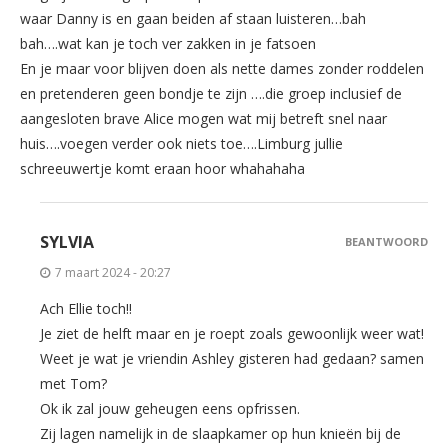
waar Danny is en gaan beiden af staan luisteren…bah
bah….wat kan je toch ver zakken in je fatsoen
En je maar voor blijven doen als nette dames zonder roddelen
en pretenderen geen bondje te zijn ….die groep inclusief de
aangesloten brave Alice mogen wat mij betreft snel naar
huis….voegen verder ook niets toe….Limburg jullie
schreeuwertje komt eraan hoor whahahaha
SYLVIA
BEANTWOORD
7 maart 2024 - 20:27
Ach Ellie toch!!
Je ziet de helft maar en je roept zoals gewoonlijk weer wat!
Weet je wat je vriendin Ashley gisteren had gedaan? samen
met Tom?
Ok ik zal jouw geheugen eens opfrissen.
Zij lagen namelijk in de slaapkamer op hun knieën bij de