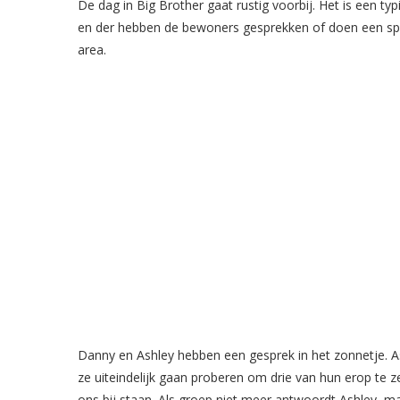
De dag in Big Brother gaat rustig voorbij. Het is een t
en der hebben de bewoners gesprekken of doen een spe
area.
Danny en Ashley hebben een gesprek in het zonnetje. A
ze uiteindelijk gaan proberen om drie van hun erop te z
ons bij staan. Als groep niet meer antwoordt Ashley, ma