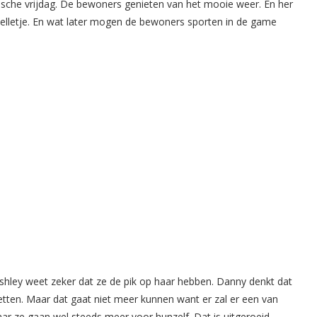
ypische vrijdag. De bewoners genieten van het mooie weer. En her
lletje. En wat later mogen de bewoners sporten in de game
shley weet zeker dat ze de pik op haar hebben. Danny denkt dat
etten. Maar dat gaat niet meer kunnen want er zal er een van
ar ze gaan wel steeds meer voor hunzelf. Dat is uitgeroeid.