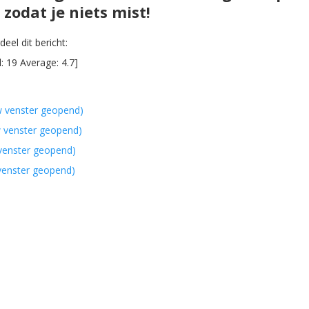
zodat je niets mist!
eel dit bericht:
l:
19
Average:
4.7
]
w venster geopend)
w venster geopend)
 venster geopend)
 venster geopend)